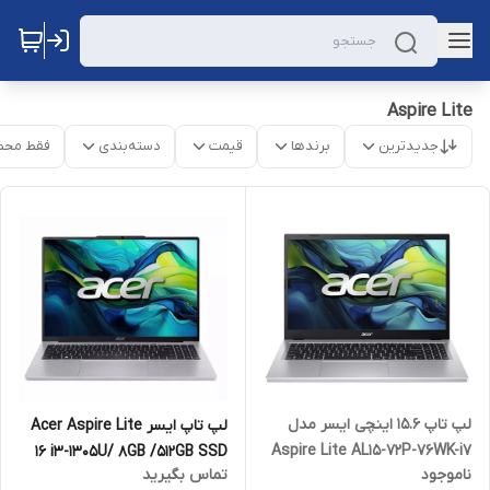
Aspire Lite
جدیدترین
برندها
قیمت
دسته‌بندی
فقط محص
لپ تاپ 15.6 اینچی ایسر مدل
لپ تاپ ایسر Acer Aspire Lite
Aspire Lite AL15-72P-76WK-i7
16 i3-1305U/ 8GB /512GB SSD
ناموجود
تماس بگیرید
13620H-16GB DDR5 4800MHz-
/UHD