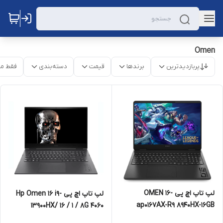
Omen
پربازدیدترین
برندها
قیمت
دسته‌بندی
فقط م
لپ تاپ اچ‌ پی OMEN 16-
لپ تاپ اچ پی Hp Omen 16 i9-
ap0167AX-R9 8940HX-16GB
13900HX/ 16 / 1 / 8G 4060
DDR5 5600MHz-512GB SSD-