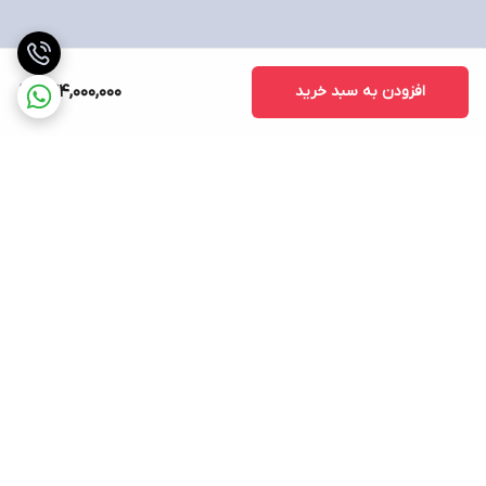
صفحه نمایش
صفحه نمایش لمسی
ندارد
افزودن به سبد خرید
244,000,000
سایز صفحه نمایش
۱۵.۶ اینچ
نوع صفحه نمایش (پنل)
IPS level panel
دقت صفحه نمایش
Full HD | ۱۹۲۰ x۱۰۸۰ پیکسل
برگشت به بالا
نرخ بروزرسانی تصویر
۱۴۴ هرتز
نوع روکش صفحه‌نمایش
مات
نسبت تصویر
۱۶:۹ - Standard
نسبت صفحه‌ نمایش به بدنه
۸۸ %
ارسال ویژه
پشتیبانی ۲۴ ساعته