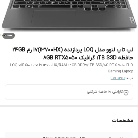
لپ تاپ لنوو مدل LOQ پردازنده i7(13700HX) رم 24GB
حافظه 1TB SSD گرافیک 8GB RTX5050
LOQ 15IRX10 2025 i7 13700HX/RAM 24GB DDR5/1TB SSD/8G RTX 5050 FHD
Gaming Laptop
برند:
Lenovo
گارانتی 18 ماهه شرکتی
مشخصات