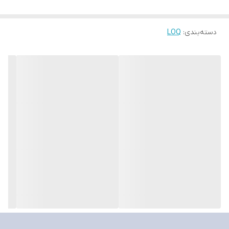
سازنده پردازنده
Intel
دسته‌بندی
:
LOQ
نسل پردازنده
نسل ۱۳ اینتل
مدل پردازنده مرکزی لپ‌تاپ
Core i۷-۱۳۷۰۰HX
فرکانس پردازنده
۱.۵ تا ۵ گیگاهرتز
حافظه Cache
۳۰ مگابایت
تعداد هسته (Core)
۱۶ عدد
تعداد هسته‌های پرمصرف (Performance)
۸ عدد
تعداد هسته‌های کم‌مصرف (Efficient)
۸ عدد
تعداد رشته (Thread)
۲۴ رشته‌ای