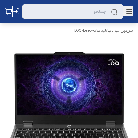
سرزمین لپ تاپ
/
لپتاپ
/
Lenovo
/
LOQ