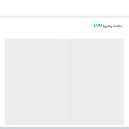
پردازنده مرکزی (CPU)
سازنده پردازنده
Intel
دسته‌بندی
:
LOQ
نسل پردازنده
نسل ۱۳ اینتل
مدل پردازنده مرکزی لپ‌تاپ
Core i۷-۱۳۷۰۰HX
فرکانس پردازنده
۱.۵ تا ۵ گیگاهرتز
حافظه Cache
۳۰ مگابایت
تعداد هسته (Core)
۱۶ عدد
تعداد هسته‌های پرمصرف (Performance)
۸ عدد
تعداد هسته‌های کم‌مصرف (Efficient)
۸ عدد