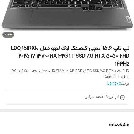
لپ تاپ 15.6 اینچی گیمینگ لوک لنوو مدل LOQ 15IRX10
2025 i7 13700HX 32G 1T SSD 8G RTX 5050 FHD
144Hz
LOQ 15IRX10 2025 i7 13700HX/RAM 32GB DDR5/1TB SSD/8G RTX 5050 FHD
Gaming Laptop
برند:
Lenovo
گارانتی 18 ماهه شرکتی
مشخصات