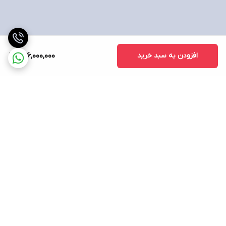
صفحه نمایش
صفحه نمایش لمسی
ندارد
افزودن به سبد خرید
276,000,000
سایز صفحه نمایش
۱۵.۶ اینچ
نوع صفحه نمایش (پنل)
IPS level panel
دقت صفحه نمایش
Full HD | ۱۹۲۰ x۱۰۸۰ پیکسل
برگشت به بالا
نرخ بروزرسانی تصویر
۱۴۴ هرتز
نوع روکش صفحه‌نمایش
مات
نسبت تصویر
۱۶:۹ - Standard
نسبت صفحه‌ نمایش به بدنه
۸۸ %
ارسال ویژه
پشتیبانی ۲۴ ساعته