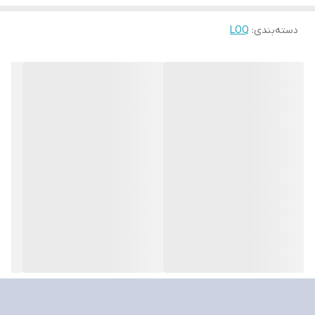
پلاستیک
دسته‌بندی
:
LOQ
مشخصات پردازنده
سازنده پردازنده
INTEL
سری پردازنده
Corei7
نسل پردازنده
نسل 13
مدل پردازنده
13700HX
فرکانس پردازنده
3.7GHz Up to 5.0GHz
تعداد هسته
16