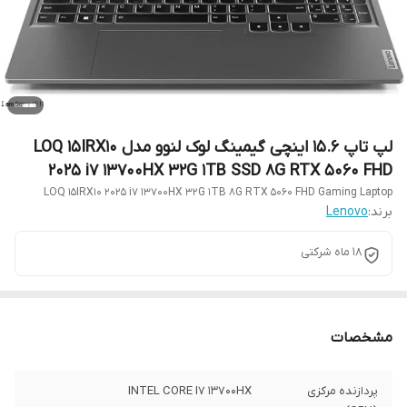
لپ تاپ 15.6 اینچی گیمینگ لوک لنوو مدل LOQ 15IRX10
2025 i7 13700HX 32G 1TB SSD 8G RTX 5060 FHD
LOQ 15IRX10 2025 i7 13700HX 32G 1TB 8G RTX 5060 FHD Gaming Laptop
برند:
Lenovo
18 ماه شرکتی
مشخصات
پردازنده مرکزی
INTEL CORE I7 13700HX