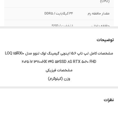
(CPU)
مقدار حافظه رم
32 گیگابایت / DDR5
حافظه داخلی
1 ترابایت / SSD
پردازنده گرافیکی
NVIDIA RTXX 5060
توضیحات
مجزا (GPU)
مشخصات کامل
لپ تاپ 15.6 اینچی گیمینگ لوک لنوو مدل LOQ 15IRX10
حافظه اختصاصی
8 گیگابایت
2025 i7 13700HX 24G 512SSD 8G RTX 5060 FHD
کارت گرافیک
مشخصات فیزیکی
دقت صفحه نمایش
1080*1920
وزن (کیلوگرم)
اندازه صفحه
15.6 اینچ
2.4
نمایشگر
ابعاد (میلی متر)
نظرات
359.86x258.7x23.9
جنس بدنه