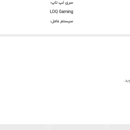
سری لپ تاپ :
15.6
LOQ Gaming
سیستم عامل :
1080*1920
ندارد
نوع کاربری :
گیمینگ/طراحی
ابعاد :
359.8 × 258.7 × 23.9 میلی‌متر
وزن :
ید.
2.38 کیلوگرم
جنس بدنه :
ABS
ابعاد نمایشگر :
15.6 اینچ