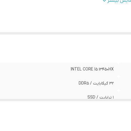
فظه اختصاصی کارت گرافیک
:
8 گیگابایت
مایش بیشتر
دازه صفحه نمایش
:
15.6
قت صفحه نمایش
:
1080*1920
INTEL CORE I5 13450HX
32 گیگابایت / DDR5
1 ترابایت / SSD
NVIDIA RTX 5050
8 گیگابایت