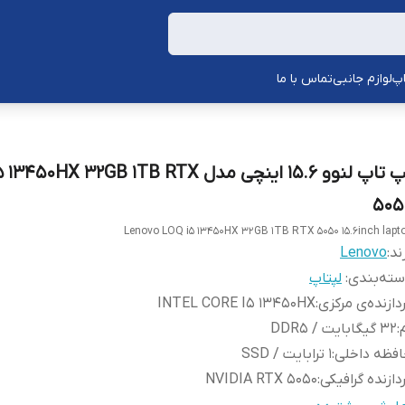
اپ
لوازم جانبی
تماس با ما
لپ تاپ لنوو 15.6 اینچی مدل 50HX 32GB 1TB RTX
505
Lenovo LOQ i5 13450HX 32GB 1TB RTX 5050 15.6inch lapt
ند:
Lenovo
ته‌بندی
:
لپتاپ
دازنده‌ی مرکزی
:
INTEL CORE I5 13450HX
:
32 گیگابایت / DDR5
فظه داخلی
:
1 ترابایت / SSD
دازنده گرافیکی
:
NVIDIA RTX 5050