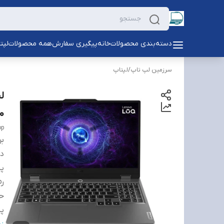
دسته‌بندی محصولات
خانه
پیگیری سفارش
همه محصولات
لپت
سرزمین لپ تاپ
/
لپتاپ
0
op
بر
دس
پر
رم
حا
پر