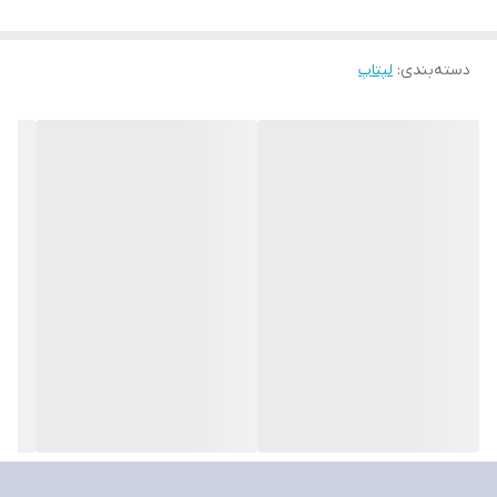
361.2x278.4x24.7 ميلي متر
دسته‌بندی
:
لپتاپ
وزن :
2.5 کیلوگرم
جنس بدنه :
پلاستیک
ابعاد نمایشگر :
16 اینچ
وضوح تصویر :
۱۹۲۰x۱۲۰۰ پیکسل / WUXGA
نوع پنل :
IPS
نرخ نوسازی :
165 هرتز
صفحه نمایش لمسی :