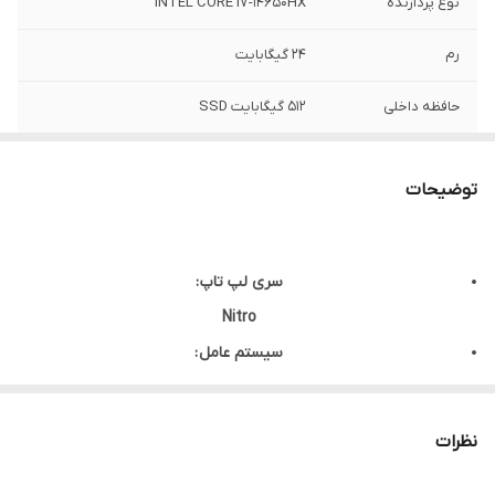
نوع پردازنده
INTEL CORE I7-14650HX
رم
24 گیگابایت
حافظه داخلی
512 گیگابایت SSD
پردازنده گرافیکی
NVIDIA RTX 4060
توضیحات
دقت صفحه نمایش
۱۹۲۰x۱۲۰۰ پیکسل / WUXGA
حافظه اختصاصی
8گیگابایت
سری لپ تاپ :
کارت گرافیک
Nitro
اندازه صفحه
16 اینچ
سیستم عامل :
نمایش
بدون سیستم عامل
نوع کاربری :
نظرات
گیمینگ/طراحی/مالتی مدیا
ابعاد :