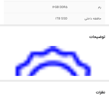
رم
16GB DDR5
حافظه داخلی
1TB SSD
پردازنده گرافیکی
NVIDIA RTX 3050
توضیحات
حافظه اختصاصی
4گیگابایت
کارت گرافیک
اندازه صفحه
15.6
نمایش
دقت صفحه نمایش
1200*1920
نظرات