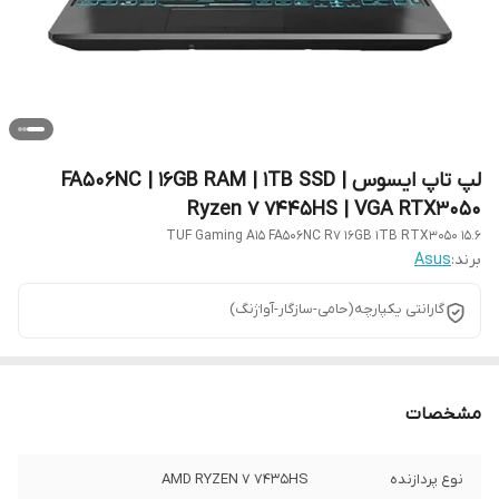
لپ تاپ ایسوس FA506NC | 16GB RAM | 1TB SSD |
Ryzen 7 7445HS | VGA RTX3050
TUF Gaming A15 FA506NC R7 16GB 1TB RTX3050 15.6
برند:
Asus
گارانتی یکپارچه(حامی-سازگار-آواژنگ)
مشخصات
نوع پردازنده
AMD RYZEN 7 7435HS