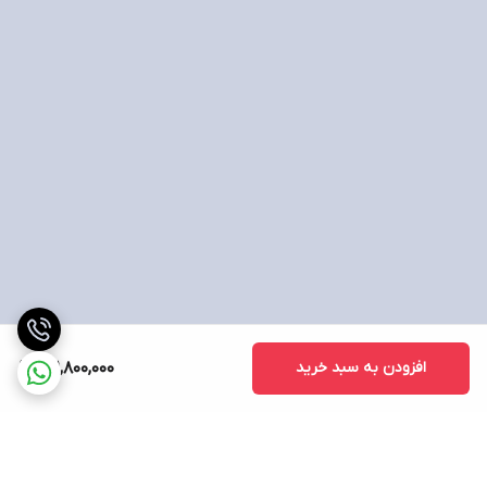
HDMI 2.1
تعداد پورت USB Type-C
2عدد
تعداد USB-A
سه عدد
درگاههای ارتباطی
جک 3.5 میلی متری صدا
امکانات و قابلیت ها
وبکم
دارد
افزودن به سبد خرید
311,800,000
توضیحات وبکم
720p HD
مشخصات اسپیکر
اسپیکرهای استریو 2 عدد