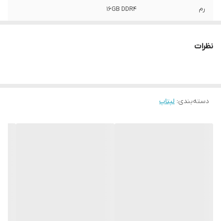
رم
16GB DDR4
حافظه اختصاصی
4گیگابایت
کارت گرافیک
نظرات
پردازنده گرافیکی
NVIDIA RTX 3050
اندازه صفحه
15.6
نمایش
دسته‌بندی
:
لپتاپ
دقت صفحه نمایش
1200*1920