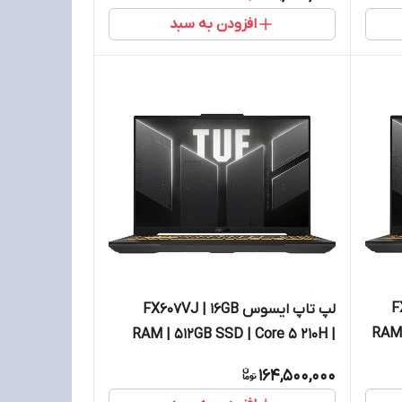
افزودن به سبد
FX
لپ تاپ ایسوس FX607VJ | 16GB
RAM 
RAM | 512GB SSD | Core 5 210H |
VGA RTX3050 6GB
164,500,000