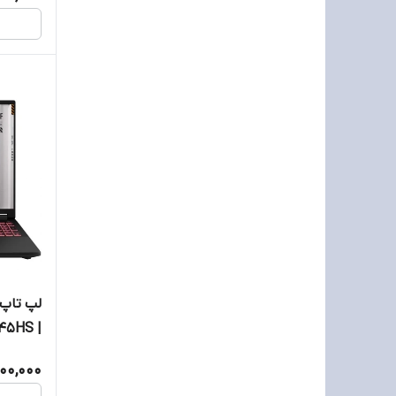
445HS |
TX4050
000,000