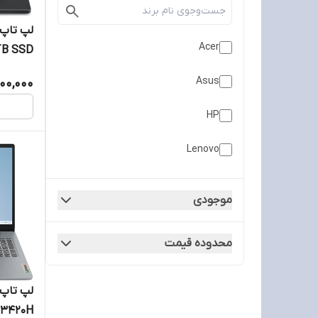
Acer
1TB SSD
 WQXGA
Asus
00,000
HP
Lenovo
موجودی
محدوده قیمت
 13420H