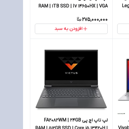
Leg
RAM | 1TB SSD | I7 14650HX | VGA
RTX5050
275,000,000
افزودن به سبد
لپ تاپ اچ پی FA2082WM | 24GB
Vivo
RAM | 512GB SSD | Core i5 13420H |