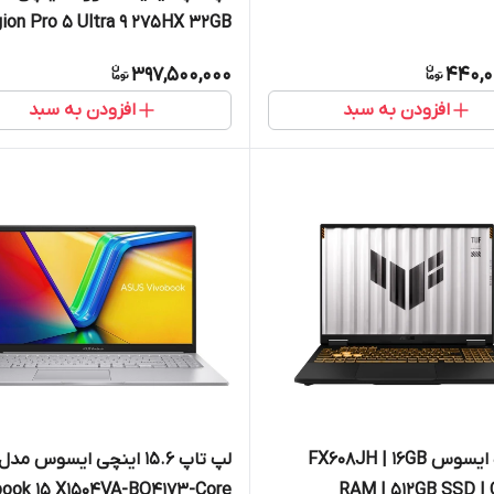
ion Pro 5 Ultra 9 275HX 32GB
1TB RTX5060
397,500,000
440,0
افزودن به سبد
افزودن به سبد
لپ تاپ ایسوس FX608JH | 16GB
لپ تاپ 15.6 اینچی ایسوس مدل
book 15 X1504VA-BQ4173-Core
RAM | 512GB SSD | 