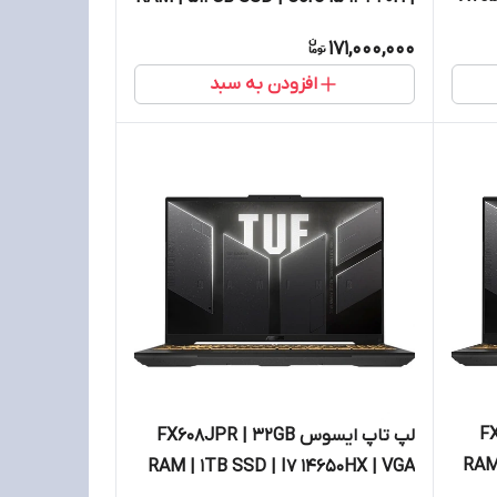
7 1
VGA RTX4050
171,000,000
افزودن به سبد
FX6
لپ تاپ ایسوس FX608JPR | 32GB
RAM 
RAM | 1TB SSD | I7 14650HX | VGA