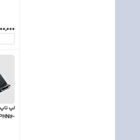
B 512GB
400,000
 PHN16-
2GB 1TB
070 Ti