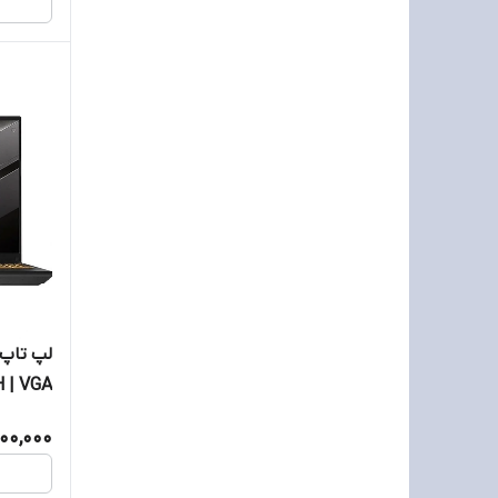
H | VGA
50 6GB
00,000