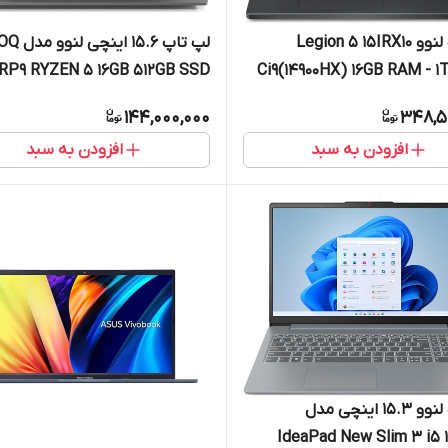
لپ تاپ لنوو Legion 5 15IRX10
لپ تاپ 15.6 اینچی لن
RP9 RYZEN 5 16GB 512GB SSD
Ci9(14900HX) 16GB RAM - 
4GB RTX3050
8GB(RTX5070) 15.1
144,000,000
348,5
افزودن به سبد
افزودن به سبد
لپ تاپ لنوو 15.3 اینچی مدل
IdeaPad New Slim 3 i5