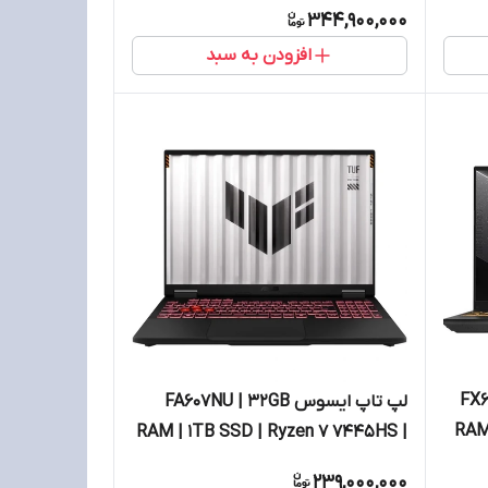
RTX5070
344,900,000
افزودن به سبد
FX608
لپ تاپ ایسوس FA607NU | 32GB
RAM 
RAM | 1TB SSD | Ryzen 7 7445HS |
VGA RTX4050
239,000,000