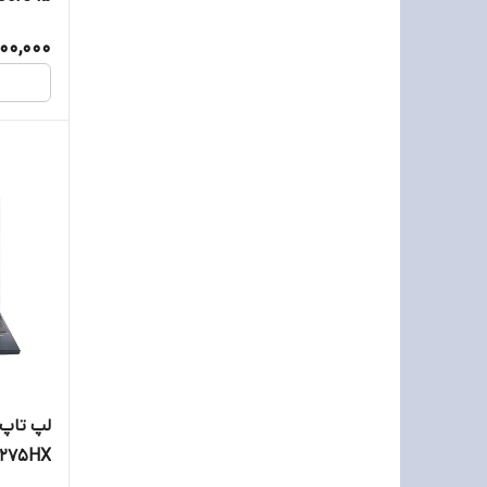
TX5050
00,000
9-275HX