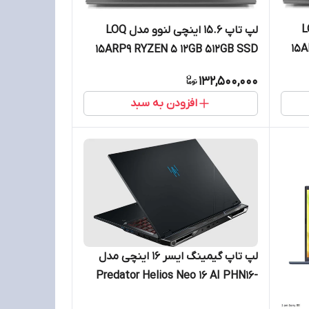
وو مدل LOQ
لپ تاپ 15.6 اینچی لنوو مدل LOQ
15A
15ARP9 RYZEN 5 12GB 512GB SSD
4GB RTX3050
132,500,000
افزودن به سبد
لپ تاپ گیمینگ ایسر 16 اینچی مدل
Predator Helios Neo 16 AI PHN16-
71-98RF Ultra 9 275HX 32GB 1TB