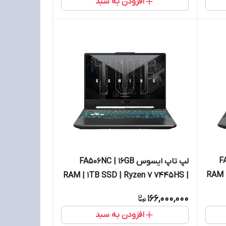
افزودن به سبد
FA5
لپ تاپ ایسوس FA506NC | 16GB
RAM 
RAM | 1TB SSD | Ryzen 7 7445HS |
VGA RTX3050
166,000,000
افزودن به سبد