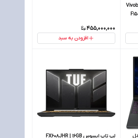
RTX5070 Ti
نچی ایسوس Vivobook
F15
455,000,000
افزودن به سبد
نچی مدل
لپ تاپ ایسوس FX608JHR | 16GB