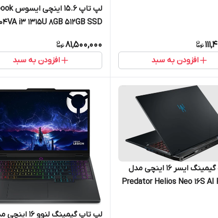
لپ تاپ 15.6 ای
16G
04VA i3 1315U 8GB 512GB SSD
UHD
81,500,000
111,
افزودن به سبد
افزودن به سبد
لپ تاپ گیمینگ ایسر 16 اینچی مدل
Predator Helios Neo 16S AI
71-98RF Ultra 9 275HX 3
RTX5
لپ تاپ گیمینگ لنوو 16 ای